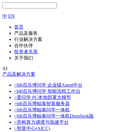
中
EN
首页
产品及服务
行业解决方案
合作伙伴
投资者关系
关于我们
AI
产品及解决方案
>blb百乐博问学 企业级Agent中台
>blb百乐博问学 智能流程工作台
>爱问学 PC本地部署大模型
>blb百乐博鲲泰智算服务器
>blb百乐博鲲泰问学一体机
>blb百乐博鲲泰问学一体机DeepSeek版
>异构算力调度与加速平台
>智算中心(AICC)