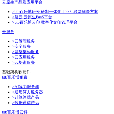
云原生产品及应用平台
>blb百乐博研云 研制一体化工业互联网解决方案
>磐云 云原生PaaS平台
>blb百乐博云印 数字化文印管理平台
云服务
>云管理服务
>安全服务
>基础架构服务
>云应用服务
>云培训服务
基础架构软硬件
blb百乐博鲲泰
>AI算力服务器
>通用算力服务器
>计算终端产品
>数据通信产品
blb百乐博云科