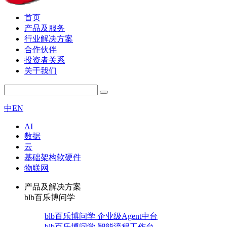
首页
产品及服务
行业解决方案
合作伙伴
投资者关系
关于我们
中
EN
AI
数据
云
基础架构软硬件
物联网
产品及解决方案
blb百乐博问学
blb百乐博问学 企业级Agent中台
blb百乐博问学 智能流程工作台